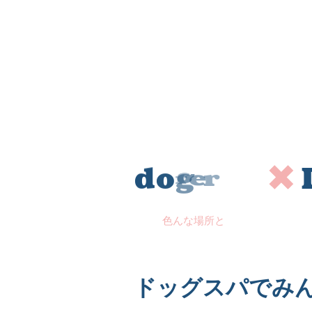
d
o
g
r
u
n
✕
色んな場所と
ドッグスパでみ