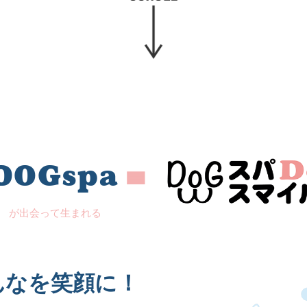
DOGspa
=
が出会って生まれる
んなを笑顔に！